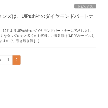
トピックス
ンズは、UiPath社のダイヤモンドパートナ
！
12月よりUiPath社のダイヤモンドパートナーに昇格しまし
との強力なタッグのもと多くのお客様にご満足頂けるRPAサービスを
すので、引き続き何 […]
固
固
«
1
2
定
定
ペ
ペ
ー
ー
ジ
ジ