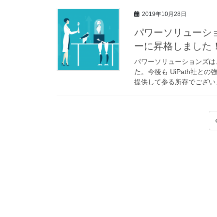
2019年10月28日
パワーソリューショ
ーに昇格しました
パワーソリューションズは、
た。今後も UiPath社
提供して参る所存でございま
投
稿
ナ
ビ
ゲ
ー