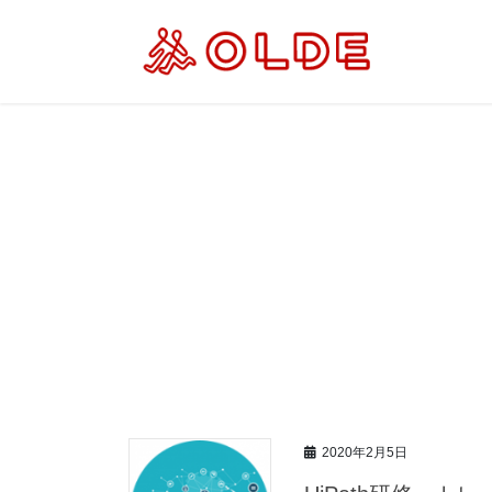
コ
ナ
ン
ビ
テ
ゲ
ン
ー
ツ
シ
へ
ョ
ス
ン
キ
に
ッ
移
プ
動
2020年2月5日