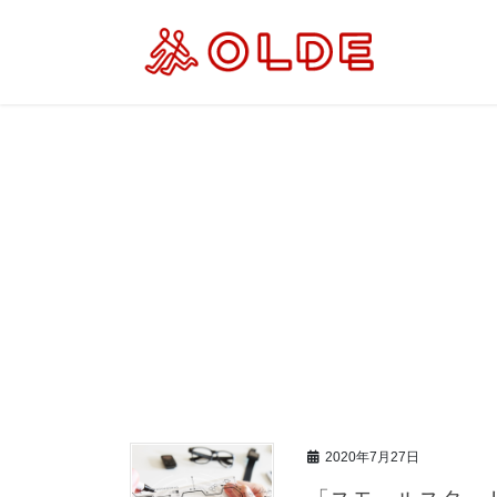
コ
ナ
ン
ビ
テ
ゲ
ン
ー
ツ
シ
へ
ョ
ス
ン
キ
に
ッ
移
プ
動
2020年7月27日