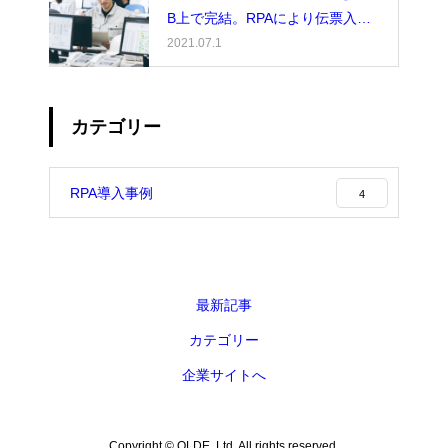
B上で完結。RPAにより伝票入
力・整理作業がゼロに
2021.07.1
カテゴリー
RPA導入事例
4
最新記事
カテゴリー
企業サイトへ
Copyright © OLDE, Ltd. All rights reserved.