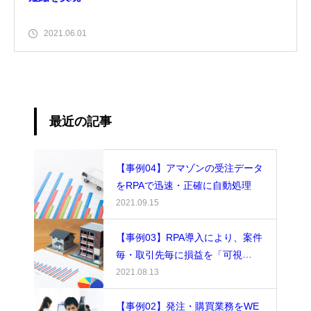
2021.06.01
最近の記事
【事例04】アマゾンの受注データ
をRPAで迅速・正確に自動処理
2021.09.15
【事例03】RPA導入により、案件
毎・取引先毎に損益を「可視
化」。リアルタイムな閲覧が可能
2021.08.13
に
【事例02】発注・購買業務をWE