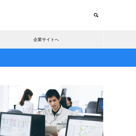
企業サイトへ
【事例02】発注・購買業務をW
EB上で完結。RPAにより伝票入
力・整理作業がゼロに