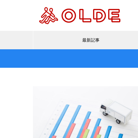
最新記事
【事例04】アマゾンの受注デー
タをRPAで迅速・正確に自動処
理
【事例01】仕訳入力をRPAによ