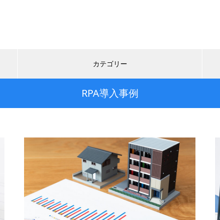
カテゴリー
RPA導入事例
RPA用語集
RPA導入事例
Q&A
コラム
【事例03】RPA導入により、案
件毎・取引先毎に損益を「可視
化」。リアルタイムな閲覧が可
能に